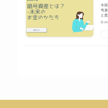
今
号
と思
2