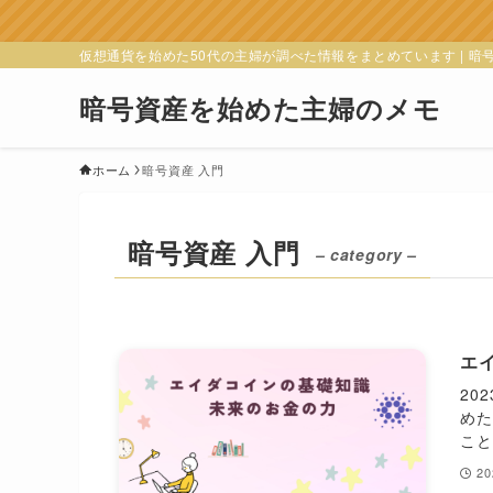
仮想通貨を始めた50代の主婦が調べた情報をまとめています | 
暗号資産を始めた主婦のメモ
ホーム
暗号資産 入門
暗号資産 入門
– category –
エ
20
め
こと
2