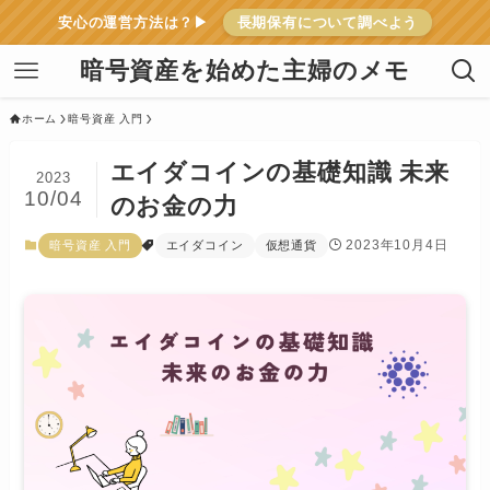
安心の運営方法は？▶
長期保有について調べよう
暗号資産を始めた主婦のメモ
ホーム
暗号資産 入門
エイダコインの基礎知識 未来
2023
10/04
のお金の力
2023年10月4日
暗号資産 入門
エイダコイン
仮想通貨