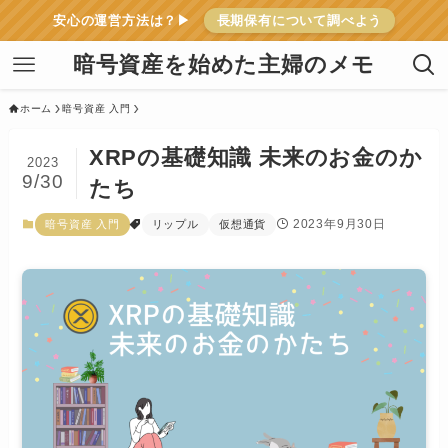
安心の運営方法は？▶
長期保有について調べよう
暗号資産を始めた主婦のメモ
ホーム
暗号資産 入門
XRPの基礎知識 未来のお金のか
2023
9/30
たち
2023年9月30日
暗号資産 入門
リップル
仮想通貨